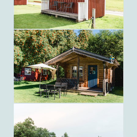
klicka här
STUGA 1X
Fullt möblerad
för 4 personer
klicka här
STUGA 2X
Fullt möblerad