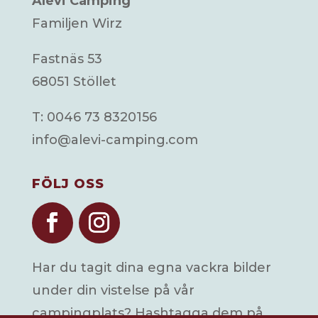
Alevi Camping
Familjen Wirz
Fastnäs 53
68051 Stöllet
T: 0046 73 8320156
info@alevi-camping.com
FÖLJ OSS
Har du tagit dina egna vackra bilder
under din vistelse på vår
campingplats? Hashtagga dem på