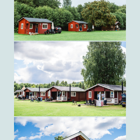
för 4-5 personer
klicka här
SEMESTERHUS 3X
Fullt möblerad
för 6 personer
klicka här
SEMESTERBOENDE 1X