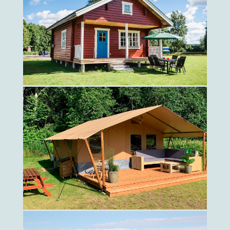
Fullt möblerad
för 6 personer
klicka här
SAFARI ZELF 5X
Tälten erbjuder plats
för 5 personer
klicka här