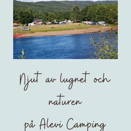
CAMPINGPLATS
En campingplats med
60 rymliga platser
klicka här
Njut av lugnet och
naturen
på Alevi Camping